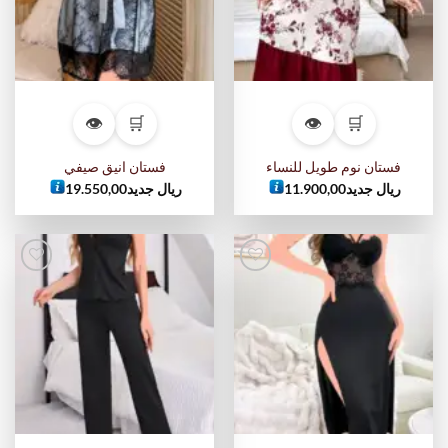
👁
🛒
👁
🛒
فستان نوم طويل للنساء
فستان انيق صيفي
ريال جديد
11.900,00
ريال جديد
19.550,00
أضف
أضف
إلى
إلى
قائمة
قائمة
الرغبات
الرغبات