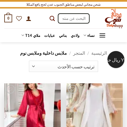
خطي
شحن مجاني لبعض مناطق الجنوب عدن لحج يافع المكلا
لمحتوى
البحث
0
عن:
نساء
ولادي
بناتي
عبايات
ملاي T14
الرئيسية
/
المتجر
/
ملابس داخلية وملابس نوم
ريال جديد
أضف
أضف
إلى
إلى
قائمة
قائمة
الرغبات
الرغبات