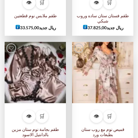
👁
🛒
👁
🛒
طقم فستان ستان ساده وروب
طقم ملابس نوم قطعتين
شبكي
ريال جديد
37.825,00
ريال جديد
33.575,00
أضف
أضف
إلى
إلى
قائمة
قائمة
الرغبات
الرغبات
👁
🛒
👁
🛒
قميص نوم مع روب ستان
طقم بجامة نوم ستان مزين
بطبعات ورد
بالدانتيل الاسود