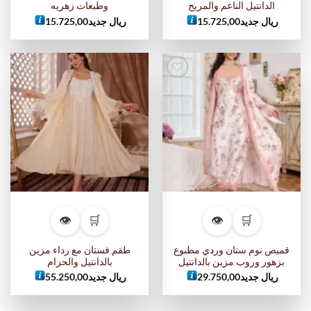
الدانتيل الناعم والمريح
وطبعات زهريه
ريال جديد
15.725,00
ريال جديد
15.725,00
أضف
أضف
إلى
إلى
قائمة
قائمة
الرغبات
الرغبات
👁
🛒
👁
🛒
قميص نوم ستان وردي مطبوع
طقم فستان مع رداء مزين
بزهور وروب مزين بالدانتيل
بالدانتيل والحزام
ريال جديد
29.750,00
ريال جديد
55.250,00