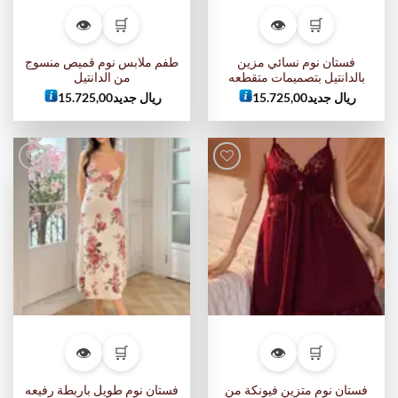
👁
🛒
👁
🛒
فستان نوم نسائي مزين
طفم ملابس نوم قميص منسوج
بالدانتيل بتصميمات متقطعه
من الدانتيل
ريال جديد
15.725,00
ريال جديد
15.725,00
أضف
أضف
إلى
إلى
قائمة
قائمة
الرغبات
الرغبات
👁
🛒
👁
🛒
فستان نوم متزين فيونكة من
فستان نوم طويل باربطة رفيعه